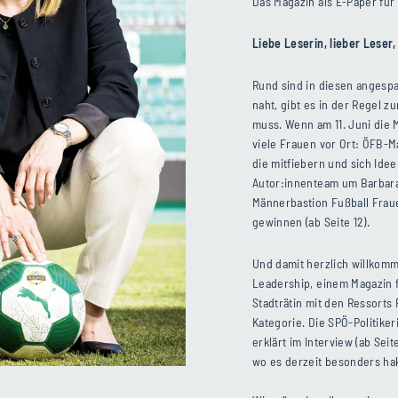
Das Magazin als E-Paper fü
Liebe Leserin, lieber Leser
Rund sind in diesen angesp
naht, gibt es in der Regel 
muss. Wenn am 11. Juni die 
viele Frauen vor Ort: ÖFB-
die mitfiebern und sich Ide
Autor:innenteam um Barbara 
Männerbastion Fußball Fraue
gewinnen (ab Seite 12).
Und damit herzlich willko
Leadership, einem Magazin 
Stadträtin mit den Ressorts F
Kategorie. Die SPÖ-Politike
erklärt im Interview (ab Sei
wo es derzeit besonders hak