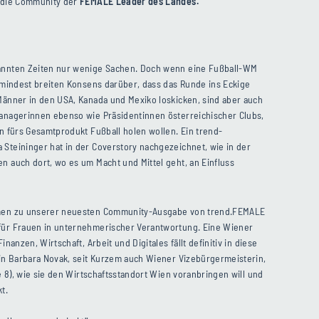
r die Community der
FEMALE Leader des Landes.
,
annten Zeiten nur wenige Sachen. Doch wenn eine Fußball-WM
zumindest breiten Konsens darüber, dass das Runde ins Eckige
Männer in den USA, Kanada und Mexiko loskicken, sind aber auch
Managerinnen ebenso wie Präsidentinnen österreichischer Clubs,
en fürs Gesamtprodukt Fußball holen wollen. Ein trend-
Steininger hat in der Coverstory nachgezeichnet, wie in der
n auch dort, wo es um Macht und Mittel geht, an Einfluss
mmen zu unserer neuesten Community-Ausgabe von trend.FEMALE
für Frauen in unternehmerischer Verantwortung. Eine Wiener
inanzen, Wirtschaft, Arbeit und Digitales fällt definitiv in diese
rin Barbara Novak, seit Kurzem auch Wiener Vizebürgermeisterin,
te 8), wie sie den Wirtschaftsstandort Wien voranbringen will und
t.