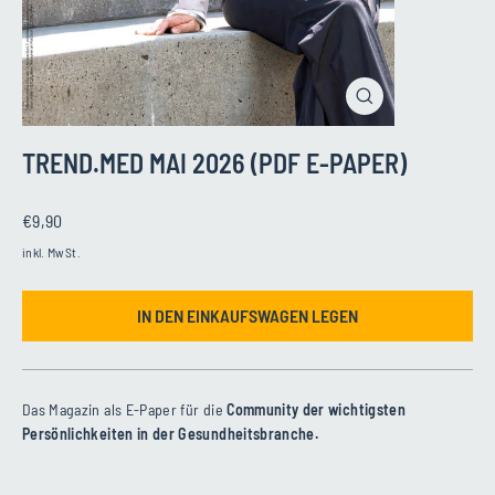
SCHLIESSEN (
ESC)
TREND.MED MAI 2026 (PDF E-PAPER)
Normaler
€9,90
Preis
inkl. MwSt.
IN DEN EINKAUFSWAGEN LEGEN
Das Magazin als E-Paper für die
Community der wichtigsten
Persönlichkeiten in der Gesundheitsbranche.